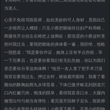
当迷人。
心里不免暗骂陈医师，如此美妙的可人身材，竟因自己
一步错而让人糟踏；只见小蔡把晓瑜扶往妇产科用椅，
两腿张开分挂左右椅把上放脚处；那混蛋的小蔡这时竟
然叫我过去，要我把晓瑜的身体看一遍，我拒绝，他枪
一指怒道：“我是要你作证，她身上没有半点伤痕，等
一下完事后，也是要你看我们有无乱伤她，你以为我们
变态要你分享这肉体啊！”他另一友人拿了把手术刀顶
我背后要我过去。押过去时，晓瑜紧闭眼睛，我看了看
颤动的酥胸如两丸水球晃着，下体已微开略见到阴道穴
口内红嫩穴肉，饱涨的阴阜，看得我直吞口水，大腿内
侧雪白均匀相当有弹性；看完退开回椅子后头，陈医师
在办公桌旁低头猛抽烟！小蔡退下裤子，不算小的阳物